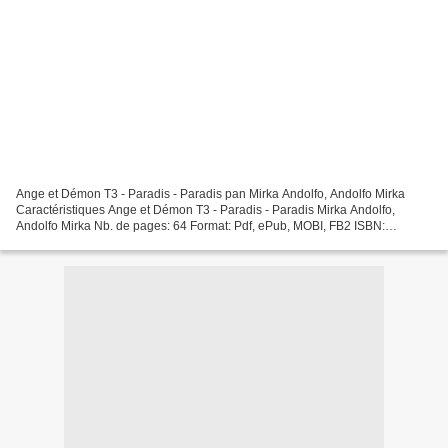
Ange et Démon T3 - Paradis - Paradis pan Mirka Andolfo, Andolfo Mirka
Caractéristiques Ange et Démon T3 - Paradis - Paradis Mirka Andolfo,
Andolfo Mirka Nb. de pages: 64 Format: Pdf, ePub, MOBI, FB2 ISBN:
9782931064009 Editeur: JOKER Date de parution:...