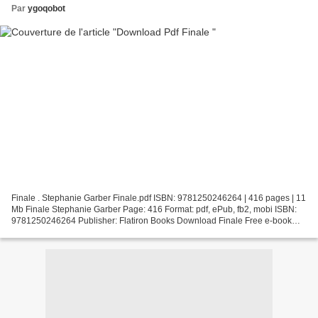
Par
ygoqobot
Finale . Stephanie Garber Finale.pdf ISBN: 9781250246264 | 416 pages | 11
Mb Finale Stephanie Garber Page: 416 Format: pdf, ePub, fb2, mobi ISBN:
9781250246264 Publisher: Flatiron Books Download Finale Free e-book
download it Finale This B&N exclusive...