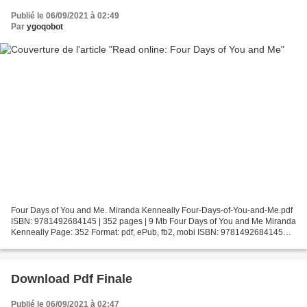
Publié le 06/09/2021 à 02:49
Par
ygoqobot
Four Days of You and Me. Miranda Kenneally Four-Days-of-You-and-Me.pdf
ISBN: 9781492684145 | 352 pages | 9 Mb Four Days of You and Me Miranda
Kenneally Page: 352 Format: pdf, ePub, fb2, mobi ISBN: 9781492684145
Publisher: Sourcebooks Download Four Days...
Download Pdf Finale
Publié le 06/09/2021 à 02:47