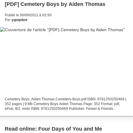
[PDF] Cemetery Boys by Aiden Thomas
Publié le 06/09/2021 à 02:50
Par
ygoqobot
Cemetery Boys. Aiden Thomas Cemetery-Boys.pdf ISBN: 9781250250469 |
352 pages | 9 Mb Cemetery Boys Aiden Thomas Page: 352 Format: pdf,
ePub, fb2, mobi ISBN: 9781250250469 Publisher: Feiwel & Friends
Download Cemetery Boys Free it ebooks download Cemetery...
Read online: Four Days of You and Me